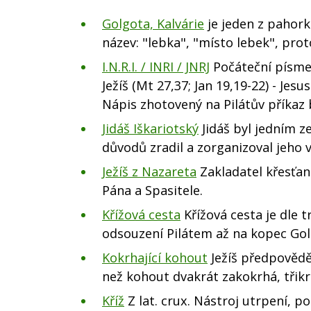
Golgota, Kalvárie
je jeden z pahor
název: "lebka", "místo lebek", prot
I.N.R.I. / INRI / JNRJ
Počáteční písmen
Ježíš (Mt 27,37; Jan 19,19-22) - Je
Nápis zhotovený na Pilátův příkaz 
Jidáš Iškariotský
Jidáš byl jedním z
důvodů zradil a zorganizoval jeh
Ježíš z Nazareta
Zakladatel křesťans
Pána a Spasitele.
Křížová cesta
Křížová cesta je dle t
odsouzení Pilátem až na kopec Golg
Kokrhající kohout
Ježíš předpověděl
než kohout dvakrát zakokrhá, třikr
Kříž
Z lat. crux. Nástroj utrpení, 