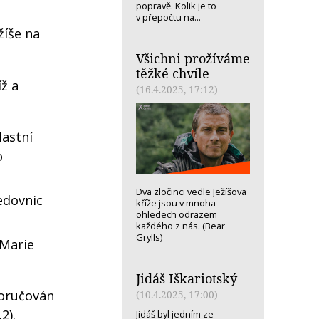
popravě. Kolik je to
v přepočtu na...
žíše na
Všichni prožíváme
těžké chvíle
íž a
(16.4.2025, 17:12)
lastní
o
Dva zločinci vedle Ježíšova
edovnic
kříže jsou v mnoha
ohledech odrazem
každého z nás. (Bear
Grylls)
 Marie
Jidáš Iškariotský
poručován
(10.4.2025, 17:00)
,2).
Jidáš byl jedním ze