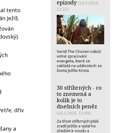
epizody
(26.3.2026,
13:25)
al tento
n Ježíš.
ižován
dovský).
Seriál The Chosen nabízí
mých
volné zpracování
evangelia, které se
zakládá na událostech ze
života Ježíše Krista.
iného
30 stříbrných - co
d
to znemená a
.
kolik je to
dnešních peněz
etře, dřív
(14.1.2026, 13:49)
Za třicet stříbrných Jidáš
zradil Ježíše a vydal ho
ršany a
úřadům k soudu a