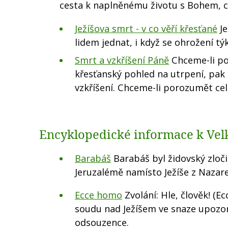
cesta k naplněnému životu s Bohem, ce
Ježíšova smrt - v co věří křesťané
Je
lidem jednat, i když se ohrožení tý
Smrt a vzkříšení Páně
Chceme-li po
křesťanský pohled na utrpení, pak 
vzkříšení. Chceme-li porozumět ce
Encyklopedické informace k Ve
Barabáš
Barabáš byl židovský zloči
Jeruzalémě namísto Ježíše z Nazare
Ecce homo
Zvolání: Hle, člověk! (
soudu nad Ježíšem ve snaze upozor
odsouzence.