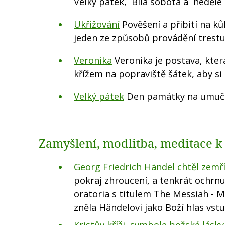
Velký pátek, Bílá sobota a neděle
Ukřižování
Pověšení a přibití na k
jeden ze způsobů provádění trestu
Veronika
Veronika je postava, kter
křížem na popraviště šátek, aby si o
Velký pátek
Den památky na umučen
Zamyšlení, modlitba, meditace 
Georg Friedrich Händel chtěl zemří
pokraj zhroucení, a tenkrát ochrnul
oratoria s titulem The Messiah - M
zněla Händelovi jako Boží hlas vstu
Kristův kříži, symbole božské lásky