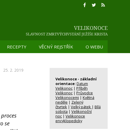
VELIKONOCE
SLAVNOST ZMRTVÝCHVSTÁNÍ JEŽÍŠE KRISTA
RECEPTY
VĚCNÝ REJSTŘÍK
O WEBU
SLAVNOST ZMRTVÝCHVSTÁNÍ JEŽÍŠE KRISTA
25. 2. 2019
Velikonoce - základní
orientace:
Datum
Velikonoc
|
Příběh
Velikonoc
|
Průvodce
Velikonocemi
|
Květná
neděle
|
Zelený
čtvrtek
|
Velký pátek
|
Bílá
sobota
|
Velikonoční
l proces
noc
|
Velikonoce
encyklopedicky
to se