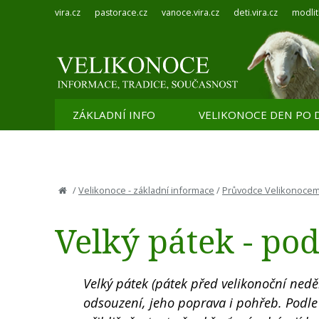
vira.cz
pastorace.cz
vanoce.vira.cz
deti.vira.cz
modlit
ZÁKLADNÍ INFO
VELIKONOCE DEN PO 
/
Velikonoce - základní informace
/
Průvodce Velikonocemi
Velký pátek - po
Velký pátek (pátek před velikonoční neděl
odsouzení, jeho poprava i pohřeb. Podle B