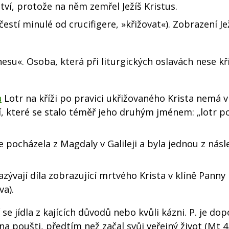
ví, protože na něm zemřel Ježíš Kristus.
čestí minulé od crucifigere, »křižovat«). Zobrazení Je
»nesu«. Osoba, která při liturgických oslavách nese kř
a
Lotr na kříži po pravici ukřižovaného Krista nemá v
í, které se stalo téměř jeho druhým jménem: „lotr p
 pocházela z Magdaly v Galileji a byla jednou z násl
ývají díla zobrazující mrtvého Krista v klíně Panny
va).
e jídla z kajících důvodů nebo kvůli kázni. P. je do
l na poušti, předtím než začal svůj veřejný život (Mt 4