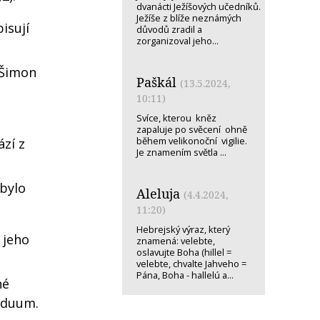
dvanácti Ježíšových učedníků.
Ježíše z blíže neznámých
isují
důvodů zradil a
zorganizoval jeho...
 Šimon
Paškál
(13.5.2024,
10:11)
Svíce, kterou kněz
zapaluje po svěcení ohně
během velikonoční vigilie.
zí z
Je znamením světla ...
 bylo
Aleluja
(4.4.2024,
11:20)
Hebrejský výraz, který
 jeho
znamená: velebte,
oslavujte Boha (hillel =
velebte, chvalte Jahveho =
Pána, Boha - hallelú a...
né
riduum.