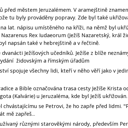
ků před městem Jeruzalémem. V aramejštině znamen
ože tu byly prováděny popravy. Zde byl také ukřižová
a lat. nápisu umístěného na kříži, na němž byl ukř
sus Nazarenus Rex Iudaeorum (Ježíš Nazaretský, král ži
byl napsán také v hebrejštině a v řečtině.
e dvanácti Ježíšových učedníků. Ježíše z blíže nezná
o vydání židovským a římským úřadům
tví spojuje všechny lidi, kteří v něho věří jako v jed
radice a Bible označována trasa cesty Ježíše Krista o
ota (Kalvárie) u Jeruzaléma, kde byl Ježíš ukřižován
 chvástajícímu se Petrovi, že ho zapře před lidmi. "P
át mě zapřeš...
používaný různými starověkými národy, především Pe