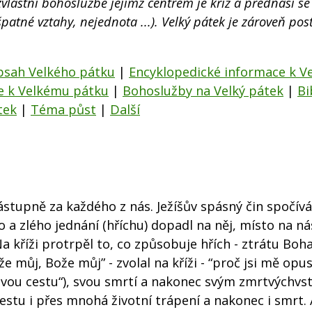
 zvláštní bohoslužbě jejímž centrem je kříž a přednáší s
 špatné vztahy, nejednota ...). Velký pátek je zároveň po
bsah Velkého pátku
|
Encyklopedické informace k V
e k Velkému pátku
|
Bohoslužby na Velký pátek
|
Bi
tek
|
Téma půst
| ​
Další
zástupně za každého z nás. Ježíšův spásný čin spočív
a zlého jednání (hříchu) dopadl na něj, místo na nás
Na kříži protrpěl to, co způsobuje hřích - ztrátu Boh
e můj, Bože můj” - zvolal na kříži - “proč jsi mě opus
ížovou cestu“), svou smrtí a nakonec svým zmrtvýchv
estu i přes mnohá životní trápení a nakonec i smrt. A