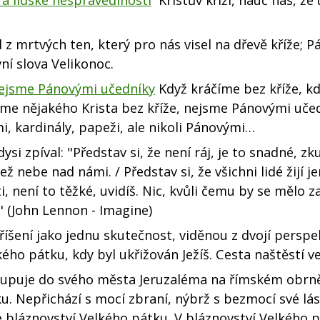
 z mrtvých ten, který pro nás visel na dřevě kříže; P
vní slova Velikonoc.
nejsme Pánovými učedníky
Když kráčíme bez kříže, k
me nějakého Krista bez kříže, nejsme Pánovými učed
i, kardinály, papeži, ale nikoli Pánovými…
si zpíval: "Představ si, že není ráj, je to snadné, zku
 nebe nad námi. / Představ si, že všichni lidé žijí j
i, není to těžké, uvidíš. Nic, kvůli čemu by se mělo z
" (John Lennon - Imagine)
íšení jako jednu skutečnost, viděnou z dvojí perspek
ho pátku, kdy byl ukřižován Ježíš. Cesta naštěstí ve
upuje do svého města Jeruzaléma na římském obr
u. Nepřichází s mocí zbraní, nýbrž s bezmocí své lás
e bláznovství Velkého pátku. V bláznovství Velkého p