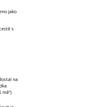
eno jako
cestě s
dostal na
ídka
š mě“)
úsvit je