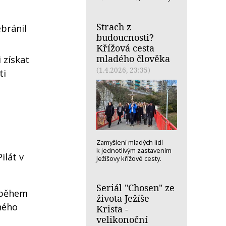
Strach z
ebránil
budoucnosti?
Křížová cesta
mladého člověka
 získat
(1.4.2026, 23:35)
ti
Zamyšlení mladých lidí
k jednotlivým zastavením
ilát v
Ježíšovy křížové cesty.
Seriál "Chosen" ze
u během
života Ježíše
ného
Krista -
velikonoční