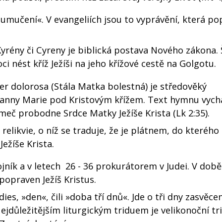
, umučení«. V evangeliích jsou to vyprávění, která pop
yrény či Cyreny je biblická postava Nového zákona.
i nést kříž Ježíši na jeho křížové cestě na Golgotu.
r dolorosa (Stála Matka bolestná) je středověký
 Panny Marie pod Kristovým křížem. Text hymnu vychá
eč probodne Srdce Matky Ježíše Krista (Lk 2:35).
relikvie, o níž se traduje, že je plátnem, do kterého
Ježíše Krista.
jník a v letech 26 - 36 prokurátorem v Judei. V době
popraven Ježíš Kristus.
 dies, »den«, čili »doba tří dnů«. Jde o tři dny zasvěce
jdůležitějším liturgickým triduem je velikonoční t