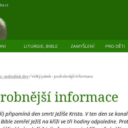
ba.cz
DNI
LITURGIE, BIBLE
ZAMYŠLENÍ
PRO DĚTI
 - jednotlivé dny
/
Velký pátek - podrobnější informace
drobnější informace
í) připomíná den smrti Ježíše Krista. V ten den se kona
ible zemřel Ježíš na kříži ve tři hodiny odpoledne. Pro