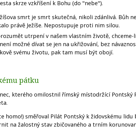
sta skrze vzkříšení k Bohu (do "nebe").
žíšova smrt je smrt skutečná, nikoli zdánlivá. Bůh n
kalo právě Ježíše. Nepostupuje proti nim silou.
rozumět utrpení v našem vlastním životě, chceme-li
není možné dívat se jen na ukřižování, bez návaznos
lkově svému životu, pak tam musí být obojí.
lkému pátku
nec, kterého omilostnil římský místodržící Pontský P
ta.
Ecce homo!) směřoval Pilát Pontský k židovskému lid
nit na žalostný stav zbičovaného a trním korunova