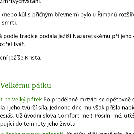
 Zmrtvýchvstání.
ůl (nebo kůl s příčným břevnem) bylo u Římanů rozšíř
 smrti.
á podle tradice podala Ježíši Nazaretskému při jeho 
třel tvář.
í Ježíše Krista.
k Velkému pátku
t na Velký pátek
Po prodělané mrtvici se opětovně 
a i jeho tvůrčí síla. Jednoho dne mu však přišla nab
esiáš. Už úvodní slova Comfort me („Posilni mě, utě
pující do temnoty jeho života.
 a lidské nespravedlnosti
Kristův kříži, nauč nás, že 