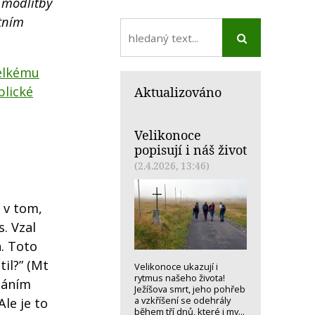
e modlitby
stním
elkému
blické
Aktualizováno
Velikonoce
popisují i náš život
(2.4.2026, 13:46)
á v tom,
. Vzal
a. Toto
til?” (Mt
Velikonoce ukazují i
rytmus našeho života!
stáním
Ježíšova smrt, jeho pohřeb
a vzkříšení se odehrály
le je to
během tří dnů, které i my...