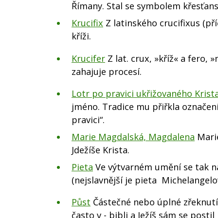
Římany. Stal se symbolem křesťanst
Krucifix
Z latinského crucifixus (pří
kříži.
Krucifer
Z lat. crux, »kříž« a fero, 
zahajuje procesí.
Lotr po pravici ukřižovaného Krist
jméno. Tradice mu přiřkla označen
pravici“.
Marie Magdalská, Magdalena
Marie
Jdežíše Krista.
Pieta
Ve výtvarném umění se tak naz
(nejslavnější je pieta Michelangelo
Půst
Částečné nebo úplné zřeknutí s
často v - bibli a Ježíš sám se posti