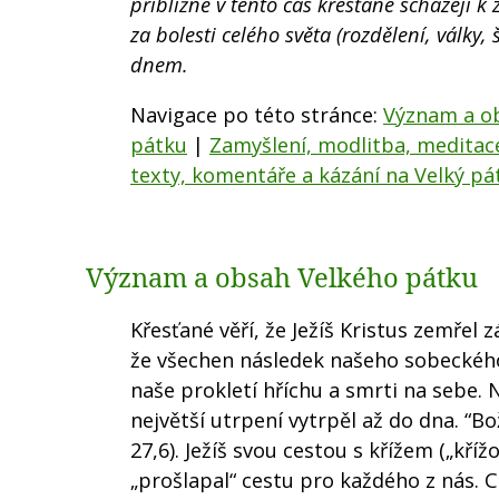
přibližně v tento čas křesťané scházejí k
za bolesti celého světa (rozdělení, války,
dnem.
Navigace po této stránce:
Význam a o
pátku
|
Zamyšlení, modlitba, meditac
texty, komentáře a kázání na Velký pá
Význam a obsah Velkého pátku
Křesťané věří, že Ježíš Kristus zemřel 
že všechen následek našeho sobeckého 
naše prokletí hříchu a smrti na sebe. 
největší utrpení vytrpěl až do dna. “Bož
27,6). Ježíš svou cestou s křížem („kř
„prošlapal“ cestu pro každého z nás. C