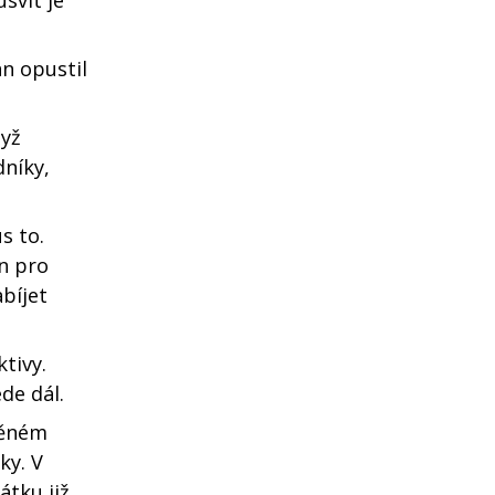
án opustil
dyž
níky,
s to.
en pro
abíjet
tivy.
de dál.
něném
ky. V
átku již