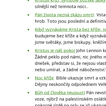
silnější než temnota noci...
Pán života nezná zkázu smrti
Vstal
hrob. Toto jsou poslední a definiti
Když vyznáváme Krista bez kříže, 
budujeme bez kříže a když vyznává
jsme světáky, jsme biskupy, kněžím
Kristus je náš pokoj
John Lennon kdy
Žádné peklo pod námi, nic jiného než
dnešek, představ si, že nejsou vlast
nebo umírat, a žádné náboženství.
Noc kříže
Bible ukazuje smrt a vzkř
Dějiny neskončily odpolednem Velké
Bůh od člověka neupustí
Pán nevst
voze, nýbrž na palestinském oslátk
pokorné jízdě na oslu se již ukazuj