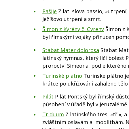
Pašije
Z lat. slova passio, »utrpení
Ježíšovo utrpení a smrt.
Šimon z Kyrény či Cyreny
Šimon z K
byl římskými vojáky přinucen pomoc
Stabat Mater dolorosa
Stabat Mate
latinský hymnus, který líčí bolest
proroctví Simeona, podle kterého m
Turínské plátno
Turínské plátno je 
krátce po ukřižování zahaleno tělo 
Pilát
Pilát Pontský byl římský důsto
působení v úřadě byl v Jeruzalémě 
Triduum
Z latinského tres, »tři«, a
zvláštním oslavám a modlitbám. Ne