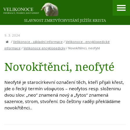
SLAVNOST ZMRTVÝCHVSTÁNÍ JEŽÍŠE KRISTA
9. 3. 2024
/
Velikonoce - základní informace
/
Velikonoce - encyklopedické
informace
/
Velikonoce encyklopedicky
/
Novokřtěnci, neofyté
Novokřtěnci, neofyté
Neofyté je starocírkevní označení těch, kteří přijali křest,
jde o řecký termín νέoφυτos – neofytos resp. složeninu
dvou slov: „neo“ znamená nový a „fytos“ znamená
sazenice, strom, stvoření. Do češtiny raději překládáme
novokřtěnci...