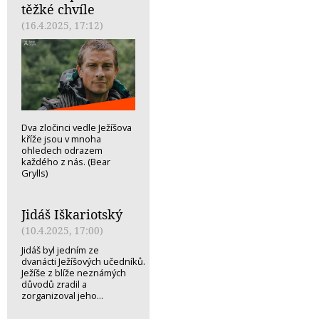
těžké chvíle
(16.4.2025, 17:12)
Dva zločinci vedle Ježíšova
kříže jsou v mnoha
ohledech odrazem
každého z nás. (Bear
Grylls)
Jidáš Iškariotský
(10.4.2025, 17:00)
Jidáš byl jedním ze
dvanácti Ježíšových učedníků.
Ježíše z blíže neznámých
důvodů zradil a
zorganizoval jeho...