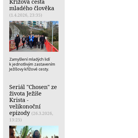
Křížová cesta
mladého člověka
(1.4.2026, 23:35)
Zamyšlení mladých lidí
k jednotlivým zastavením
Ježíšovy křížové cesty.
Seriál "Chosen" ze
života Ježíše
Krista -
velikonoční
epizody
(26.3.2026,
13:25)