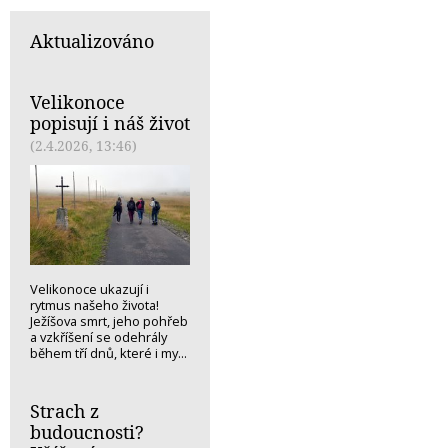
Aktualizováno
Velikonoce
popisují i náš život
(2.4.2026, 13:46)
Velikonoce ukazují i
rytmus našeho života!
Ježíšova smrt, jeho pohřeb
a vzkříšení se odehrály
během tří dnů, které i my...
Strach z
budoucnosti?