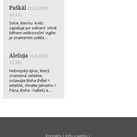
Paškál
(13.5.2024,
10:11)
Svíce, kterou kněz
zapaluje po svěcení ohně
během velikonoční vigilie.
Je znamením světla ...
Aleluja
(4.4.2024,
11:20)
Hebrejský výraz, který
znamená: velebte,
oslavujte Boha (hillel =
velebte, chvalte Jahveho =
Pána, Boha - hallelú a...
Kontakty
|
Info o webu
|