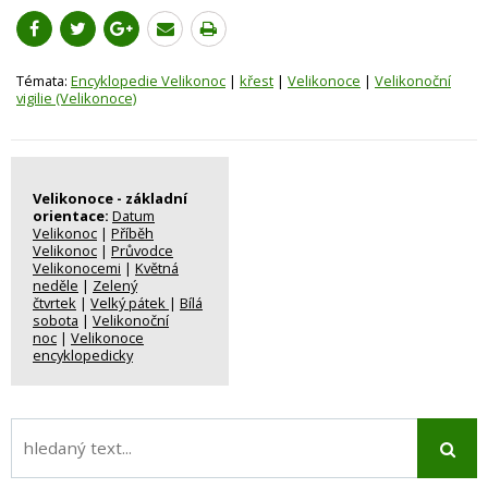
Témata:
Encyklopedie Velikonoc
|
křest
|
Velikonoce
|
Velikonoční
vigilie (Velikonoce)
Velikonoce - základní
orientace:
Datum
Velikonoc
|
Příběh
Velikonoc
|
Průvodce
Velikonocemi
|
Květná
neděle
|
Zelený
čtvrtek
|
Velký pátek
|
Bílá
sobota
|
Velikonoční
noc
|
Velikonoce
encyklopedicky