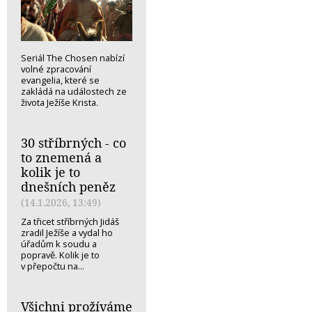
Seriál The Chosen nabízí
volné zpracování
evangelia, které se
zakládá na událostech ze
života Ježíše Krista.
30 stříbrných - co
to znemená a
kolik je to
dnešních peněz
(14.1.2026, 13:49)
Za třicet stříbrných Jidáš
zradil Ježíše a vydal ho
úřadům k soudu a
popravě. Kolik je to
v přepočtu na...
Všichni prožíváme