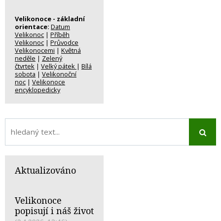
Velikonoce - základní
orientace:
Datum
Velikonoc
|
Příběh
Velikonoc
|
Průvodce
Velikonocemi
|
Květná
neděle
|
Zelený
čtvrtek
|
Velký pátek
|
Bílá
sobota
|
Velikonoční
noc
|
Velikonoce
encyklopedicky
Aktualizováno
Velikonoce
popisují i náš život