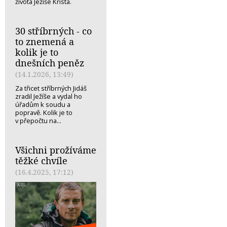
života Ježíše Krista.
30 stříbrných - co
to znemená a
kolik je to
dnešních peněz
(14.1.2026, 13:49)
Za třicet stříbrných Jidáš
zradil Ježíše a vydal ho
úřadům k soudu a
popravě. Kolik je to
v přepočtu na...
Všichni prožíváme
těžké chvíle
(16.4.2025, 17:12)