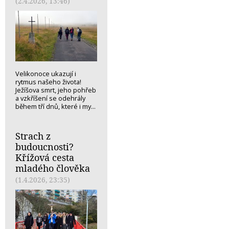
(2.4.2026, 13:46)
Velikonoce ukazují i
rytmus našeho života!
Ježíšova smrt, jeho pohřeb
a vzkříšení se odehrály
během tří dnů, které i my...
Strach z
budoucnosti?
Křížová cesta
mladého člověka
(1.4.2026, 23:35)