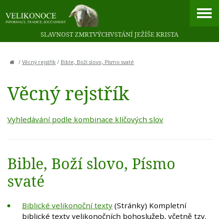
SLAVNOST ZMRTVÝCHVSTÁNÍ JEŽÍŠE KRISTA
/
Věcný rejstřík
/
Bible, Boží slovo, Písmo svaté
Věcný rejstřík
Vyhledávání podle kombinace klíčových slov
Bible, Boží slovo, Písmo
svaté
Biblické velikonoční texty
(Stránky) Kompletní
biblické texty velikonočních bohoslužeb, včetně tzv.