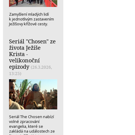
Zamyšlení mladých lidí
k jednotlivým zastavením
Ježíšovy křížové cesty.
Seriál "Chosen" ze
života Ježíše
Krista -
velikonoční
epizody
(26.3.2026,
13:25)
Seriál The Chosen nabízí
volné zpracování
evangelia, které se
zakládá na událostech ze