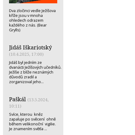
Dva zločinci vedle Ježíšova
kříže jsou v mnoha
ohledech odrazem
každého z nás. (Bear
Grylls)
Jidáš Iškariotský
(10.4.2025, 17:00)
Jidáš byl jedním ze
dvanácti Ježíšových učedníků.
Ježíše z blíže neznámých
důvodů zradil a
zorganizoval jeho...
Paškál
(13.5.2024,
10:11)
Svíce, kterou kněz
zapaluje po svěcení ohně
během velikonoční vigilie.
Je znamením světla ...