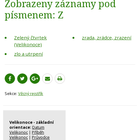
Zobrazeny záznamy pod
písmenem: Z
Zelený čtvrtek
zrada, zrádce, zrazení
(Velikonoce)
zlo a utrpení
Sekce:
Věcný rejstřík
Velikonoce - základní
orientace:
Datum
Velikonoc
|
Příběh
Velikonoc
|
Průvodce