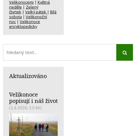
Velikonocemi
|
Květná
neděle
|
Zelený
čtvrtek
|
Velký pátek
|
Bílá
sobota
|
Velikonoční
noc
|
Velikonoce
encyklopedicky
Aktualizováno
Velikonoce
popisují i náš život
(2.4.2026, 13:46)