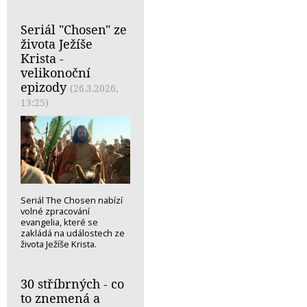
Seriál "Chosen" ze
života Ježíše
Krista -
velikonoční
epizody
(26.3.2026,
13:25)
Seriál The Chosen nabízí
volné zpracování
evangelia, které se
zakládá na událostech ze
života Ježíše Krista.
30 stříbrných - co
to znemená a