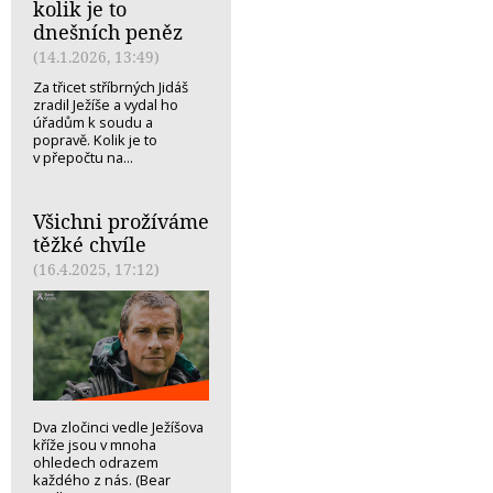
kolik je to
dnešních peněz
(14.1.2026, 13:49)
Za třicet stříbrných Jidáš
zradil Ježíše a vydal ho
úřadům k soudu a
popravě. Kolik je to
v přepočtu na...
Všichni prožíváme
těžké chvíle
(16.4.2025, 17:12)
Dva zločinci vedle Ježíšova
kříže jsou v mnoha
ohledech odrazem
každého z nás. (Bear