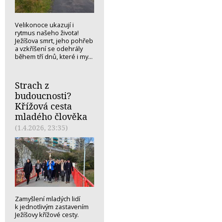
Velikonoce ukazují i
rytmus našeho života!
Ježíšova smrt, jeho pohřeb
a vzkříšení se odehrály
během tří dnů, které i my...
Strach z
budoucnosti?
Křížová cesta
mladého člověka
(1.4.2026, 23:35)
Zamyšlení mladých lidí
k jednotlivým zastavením
Ježíšovy křížové cesty.