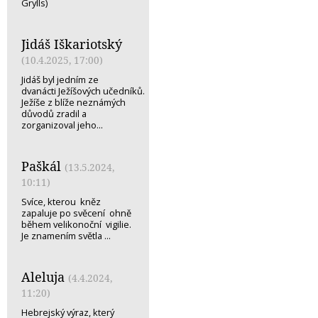
Grylls)
Jidáš Iškariotský
(10.4.2025, 17:00)
Jidáš byl jedním ze
dvanácti Ježíšových učedníků.
Ježíše z blíže neznámých
důvodů zradil a
zorganizoval jeho...
Paškál
(13.5.2024,
10:11)
Svíce, kterou kněz
zapaluje po svěcení ohně
během velikonoční vigilie.
Je znamením světla ...
Aleluja
(4.4.2024,
11:20)
Hebrejský výraz, který