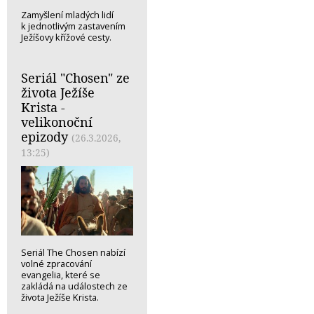
Zamyšlení mladých lidí
k jednotlivým zastavením
Ježíšovy křížové cesty.
Seriál "Chosen" ze
života Ježíše
Krista -
velikonoční
epizody
(26.3.2026,
13:25)
Seriál The Chosen nabízí
volné zpracování
evangelia, které se
zakládá na událostech ze
života Ježíše Krista.