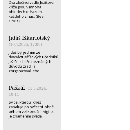
Dva zločinci vedle Ježíšova
kříže jsou v mnoha
ohledech odrazem
každého z nás. (Bear
Grylls)
Jidáš Iškariotský
(10.4.2025, 17:00)
Jidáš byl jedním ze
dvanácti Ježíšových učedníků.
Ježíše z blíže neznámých
důvodů zradil a
zorganizoval jeho...
Paškál
(13.5.2024,
10:11)
Svíce, kterou kněz
zapaluje po svěcení ohně
během velikonoční vigilie.
Je znamením světla ...