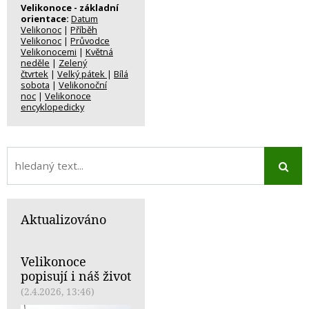
Velikonoce - základní
orientace:
Datum
Velikonoc
|
Příběh
Velikonoc
|
Průvodce
Velikonocemi
|
Květná
neděle
|
Zelený
čtvrtek
|
Velký pátek
|
Bílá
sobota
|
Velikonoční
noc
|
Velikonoce
encyklopedicky
Aktualizováno
Velikonoce
popisují i náš život
(2.4.2026, 13:46)