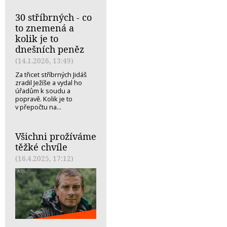
30 stříbrných - co
to znemená a
kolik je to
dnešních peněz
(14.1.2026, 13:49)
Za třicet stříbrných Jidáš
zradil Ježíše a vydal ho
úřadům k soudu a
popravě. Kolik je to
v přepočtu na...
Všichni prožíváme
těžké chvíle
(16.4.2025, 17:12)