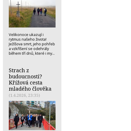
Velikonoce ukazují i
rytmus našeho života!
Ježíšova smrt, jeho pohřeb
a vzkříšení se odehrály
během tří dnů, které i my...
Strach z
budoucnosti?
Křížová cesta
mladého člověka
(1.4.2026, 23:35)