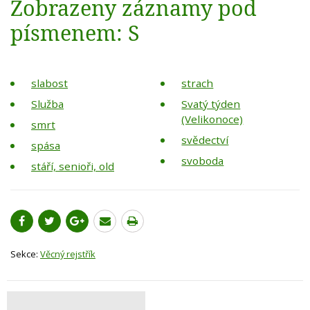
Zobrazeny záznamy pod
písmenem: S
slabost
strach
Služba
Svatý týden
(Velikonoce)
smrt
svědectví
spása
svoboda
stáří, senioři, old
Sekce:
Věcný rejstřík