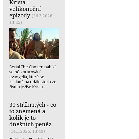
Krista -
velikonoční
epizody
(26.3.2026,
13:25)
Seriál The Chosen nabízí
volné zpracování
evangelia, které se
zakládá na událostech ze
života Ježíše Krista.
30 stříbrných - co
to znemená a
kolik je to
dnešních peněz
(14.1.2026, 13:49)