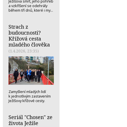
Ježíšova smrt, jeho pohřeb
a vzkříšení se odehrály
během tří dnů, které i my...
Strach z
budoucnosti?
Křížová cesta
mladého člověka
(1.4.2026, 23:35)
Zamyšlení mladých lidí
k jednotlivým zastavením
Ježíšovy křížové cesty.
Seriál "Chosen" ze
života Ježíše