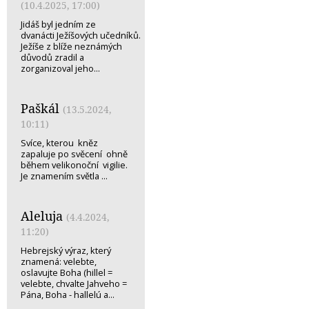
(10.4.2025, 17:00)
Jidáš byl jedním ze
dvanácti Ježíšových učedníků.
Ježíše z blíže neznámých
důvodů zradil a
zorganizoval jeho...
Paškál
(13.5.2024,
10:11)
Svíce, kterou kněz
zapaluje po svěcení ohně
během velikonoční vigilie.
Je znamením světla ...
Aleluja
(4.4.2024,
11:20)
Hebrejský výraz, který
znamená: velebte,
oslavujte Boha (hillel =
velebte, chvalte Jahveho =
Pána, Boha - hallelú a...