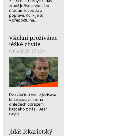
Za třicet stříbrných Jidáš
zradil Ježíše a vydal ho
úřadům k soudu a
popravě. Kolik je to
v přepočtu na...
Všichni prožíváme
těžké chvíle
(16.4.2025, 17:12)
Dva zločinci vedle Ježíšova
kříže jsou v mnoha
ohledech odrazem
každého z nás. (Bear
Grylls)
Jidáš Iškariotský