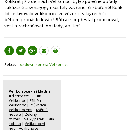
Kolikrát již v dějinách Velikonoc byly společné obřady
zakázané a synagogy i kostely zavřené, či zbořené! Kolik
lidí oslavovalo Velikonoce ve vězení, v lágrech či
během pronásledování! Bůh ale nepřestal promlouvat,
vést a zachraňovat. Ani tady, ani teď.
Sekce:
Lockdown-korona-Velikonoce
Velikonoce - základní
orientace:
Datum
Velikonoc
|
Příběh
Velikonoc
|
Průvodce
Velikonocemi
|
Květná
neděle
|
Zelený
čtvrtek
|
Velký pátek
|
Bílá
sobota
|
Velikonoční
noc
|
Velikonoce