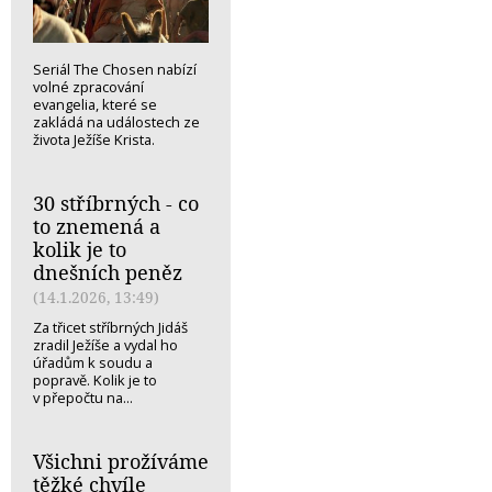
Seriál The Chosen nabízí
volné zpracování
evangelia, které se
zakládá na událostech ze
života Ježíše Krista.
30 stříbrných - co
to znemená a
kolik je to
dnešních peněz
(14.1.2026, 13:49)
Za třicet stříbrných Jidáš
zradil Ježíše a vydal ho
úřadům k soudu a
popravě. Kolik je to
v přepočtu na...
Všichni prožíváme
těžké chvíle