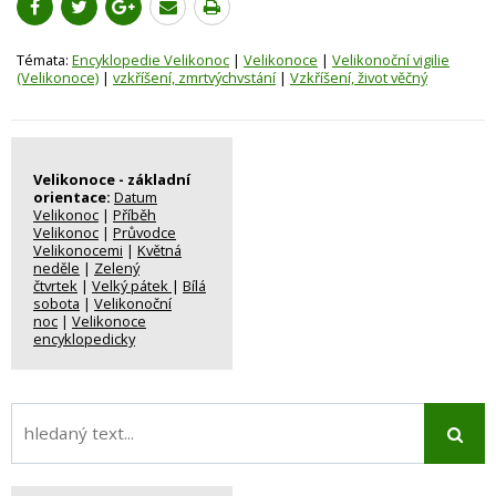
Témata:
Encyklopedie Velikonoc
|
Velikonoce
|
Velikonoční vigilie
(Velikonoce)
|
vzkříšení, zmrtvýchvstání
|
Vzkříšení, život věčný
Velikonoce - základní
orientace:
Datum
Velikonoc
|
Příběh
Velikonoc
|
Průvodce
Velikonocemi
|
Květná
neděle
|
Zelený
čtvrtek
|
Velký pátek
|
Bílá
sobota
|
Velikonoční
noc
|
Velikonoce
encyklopedicky