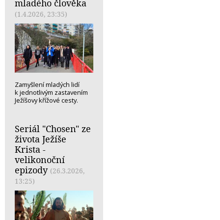
mladého člověka
(1.4.2026, 23:35)
Zamyšlení mladých lidí
k jednotlivým zastavením
Ježíšovy křížové cesty.
Seriál "Chosen" ze
života Ježíše
Krista -
velikonoční
epizody
(26.3.2026,
13:25)