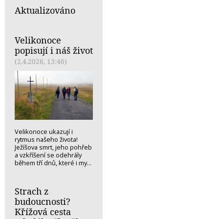
Aktualizováno
Velikonoce
popisují i náš život
(2.4.2026, 13:46)
Velikonoce ukazují i
rytmus našeho života!
Ježíšova smrt, jeho pohřeb
a vzkříšení se odehrály
během tří dnů, které i my...
Strach z
budoucnosti?
Křížová cesta