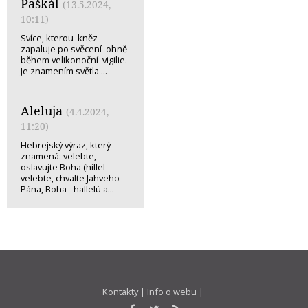
Paškál
(13.5.2024,
10:11)
Svíce, kterou kněz
zapaluje po svěcení ohně
během velikonoční vigilie.
Je znamením světla ...
Aleluja
(4.4.2024,
11:20)
Hebrejský výraz, který
znamená: velebte,
oslavujte Boha (hillel =
velebte, chvalte Jahveho =
Pána, Boha - hallelú a...
Kontakty
|
Info o webu
|