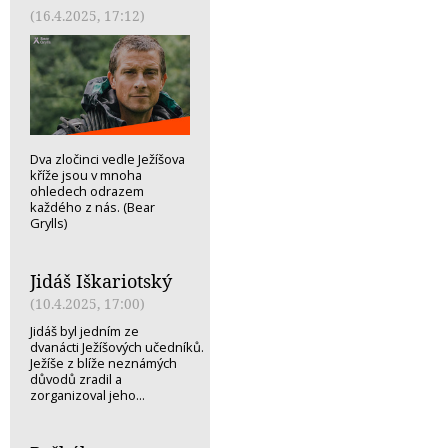
(16.4.2025, 17:12)
Dva zločinci vedle Ježíšova
kříže jsou v mnoha
ohledech odrazem
každého z nás. (Bear
Grylls)
Jidáš Iškariotský
(10.4.2025, 17:00)
Jidáš byl jedním ze
dvanácti Ježíšových učedníků.
Ježíše z blíže neznámých
důvodů zradil a
zorganizoval jeho...