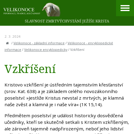
SLAVNOST ZMRTVÝCHVSTÁNÍ JEŽÍŠE KRISTA
2. 3. 2024
/
Velikonoce - základní informace
/
Velikonoce - encyklopedické
informace
/
Velikonoce encyklopedicky
/
Vzkříšení
Vzkříšení
Kristovo vzkříšení je ústředním tajemstvím křesťanství
(srov. Kat. 638) a je základem celého novozákonního
poselství: »Jestliže Kristus nevstal z mrtvých, je klamná
naše zvěst a klamná je i naše víra« (1K 15,14).
Předmětem poselství je událost historicky dosvědčená
učedníky, kteří se skutečně setkali s Kristem vzkříšeným,
ale zároveň tajemně nadpřirozeným, neboť jeho lidství