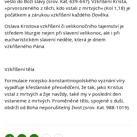
vešlo do Boží slávy (srov. Kat. 639-647). Vzkříšení Krista,
»prvorozeného z těch, kdo vstali z mrtvých« (Kol 1,18) je
počátkem a zárukou vzkříšení každého člověka.
Oslava Kristova vzkříšení či velikonočního tajemství je
středem liturgie nejen při slavení velikonoc, ale i při
eucharistickém slavení neděle, která je dnem
vzkříšeného Pána.
Vzkříšení těla
Formulace nicejsko-konstantinopolského vyznání víry
vyjadřuje křesťanské přesvědčení, že tak, jako Kristus
vstal z mrtvých a žije navždy, také my v poslední den
vstaneme z mrtvých. Proměněné tělo, spojené s duší,
obdrží od Boha neporušitelný život (srov. Kat. 988-1019).