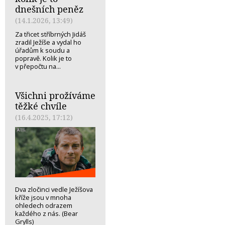
dnešních peněz
(14.1.2026, 13:49)
Za třicet stříbrných Jidáš
zradil Ježíše a vydal ho
úřadům k soudu a
popravě. Kolik je to
v přepočtu na...
Všichni prožíváme
těžké chvíle
(16.4.2025, 17:12)
Dva zločinci vedle Ježíšova
kříže jsou v mnoha
ohledech odrazem
každého z nás. (Bear
Grylls)