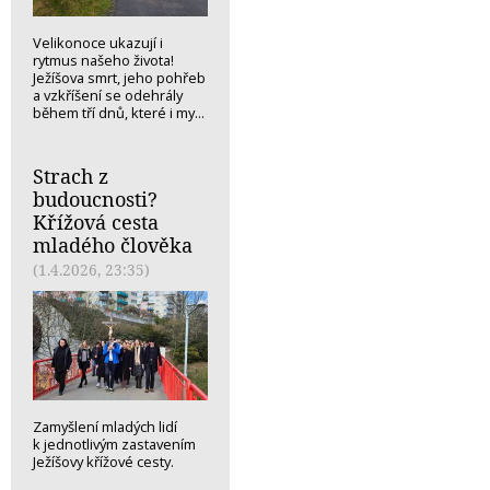
Velikonoce ukazují i
rytmus našeho života!
Ježíšova smrt, jeho pohřeb
a vzkříšení se odehrály
během tří dnů, které i my...
Strach z
budoucnosti?
Křížová cesta
mladého člověka
(1.4.2026, 23:35)
Zamyšlení mladých lidí
k jednotlivým zastavením
Ježíšovy křížové cesty.