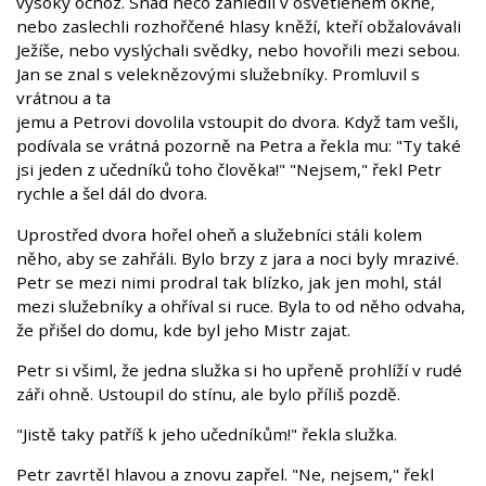
vysoký ochoz. Snad něco zahlédli v osvětleném okně,
nebo zaslechli rozhořčené hlasy kněží, kteří obžalovávali
Ježíše, nebo vyslýchali svědky, nebo hovořili mezi sebou.
Jan se znal s veleknězovými služebníky. Promluvil s
vrátnou a ta
jemu a Petrovi dovolila vstoupit do dvora. Když tam vešli,
podívala se vrátná pozorně na Petra a řekla mu: "Ty také
jsi jeden z učedníků toho člověka!" "Nejsem," řekl Petr
rychle a šel dál do dvora.
Uprostřed dvora hořel oheň a služebníci stáli kolem
něho, aby se zahřáli. Bylo brzy z jara a noci byly mrazivé.
Petr se mezi nimi prodral tak blízko, jak jen mohl, stál
mezi služebníky a ohříval si ruce. Byla to od něho odvaha,
že přišel do domu, kde byl jeho Mistr zajat.
Petr si všiml, že jedna služka si ho upřeně prohlíží v rudé
záři ohně. Ustoupil do stínu, ale bylo příliš pozdě.
"Jistě taky patříš k jeho učedníkům!" řekla služka.
Petr zavrtěl hlavou a znovu zapřel. "Ne, nejsem," řekl