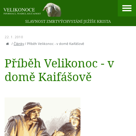
SLAVNOST ZMRTVÝCHVSTÁNÍ JEŽÍŠE KRISTA
22. 1. 2010
/
Články
/
Příběh Velikonoc - v domě Kaifášově
Příběh Velikonoc - v
domě Kaifášově