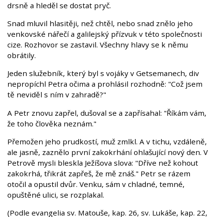
drsně a hleděl se dostat pryč.
Snad mluvil hlasitěji, než chtěl, nebo snad znělo jeho
venkovské nářečí a galilejský přízvuk v této společnosti
cize. Rozhovor se zastavil. Všechny hlavy se k němu
obrátily.
Jeden služebník, který byl s vojáky v Getsemanech, div
nepropíchl Petra očima a prohlásil rozhodně: "Což jsem
tě neviděl s ním v zahradě?"
A Petr znovu zapřel, dušoval se a zapřísahal: "Říkám vám,
že toho člověka neznám."
Přemožen jeho prudkostí, muž zmlkl. A v tichu, vzdáleně,
ale jasně, zaznělo první zakokrhání ohlašující nový den. V
Petrově mysli bleskla Ježíšova slova: "Dříve než kohout
zakokrhá, třikrát zapřeš, že mě znáš." Petr se rázem
otočil a opustil dvůr. Venku, sám v chladné, temné,
opuštěné ulici, se rozplakal.
(Podle evangelia sv. Matouše, kap. 26, sv. Lukáše, kap. 22,