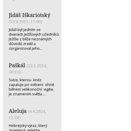
Jidáš Iškariotský
(10.4.2025, 17:00)
Jidáš byl jedním ze
dvanácti Ježíšových učedníků.
Ježíše z blíže neznámých
důvodů zradil a
zorganizoval jeho...
Paškál
(13.5.2024,
10:11)
Svíce, kterou kněz
zapaluje po svěcení ohně
během velikonoční vigilie.
Je znamením světla ...
Aleluja
(4.4.2024,
11:20)
Hebrejský výraz, který
znamená: velebte,