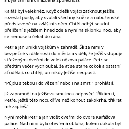
a byla tam shromážděna společnost.
Kaifáš byl velekněz. Když odešli vojáci zatknout Ježíše,
rozeslal posly, aby svolali všechny kněze a náboženské
představené na zvláštní sněm. Chtěl odbýt soudní
přelíčení s Ježíšem hned zde a nyní na sklonku noci, aby
se nemuselo čekat do rána.
Petr a Jan unikli vojákům v zahradě. Šli za nimi v
bezpečné vzdálenosti do města a viděli, že Ježíš vstupuje
střeženými dveřmi do veleknězova paláce. Petr se
předtím večer vychloubal, že ať se stane cokoli a ostatní
ať udělají, co chtějí, on nikdy Ježíše neopustí.
"Půjdu s tebou i do vězení nebo i na smrt," prohlásil.
Již zapomněl na Ježíšovu smutnou odpověď: "Říkám ti,
Petře, ještě této noci, dříve než kohout zakokrhá, třikrát
mě zapřeš."
Nyní mohli Petr a Jan vidět dveřmi do dvora Kaifášova
paláce. Nad nimi byla otevřená obloha, kolem dokola byl