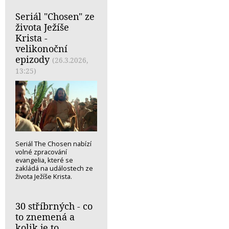
Seriál "Chosen" ze
života Ježíše
Krista -
velikonoční
epizody
(26.3.2026,
13:25)
Seriál The Chosen nabízí
volné zpracování
evangelia, které se
zakládá na událostech ze
života Ježíše Krista.
30 stříbrných - co
to znemená a
kolik je to