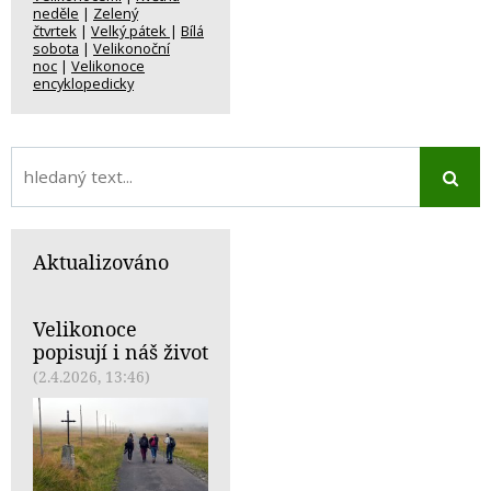
neděle
|
Zelený
čtvrtek
|
Velký pátek
|
Bílá
sobota
|
Velikonoční
noc
|
Velikonoce
encyklopedicky
Aktualizováno
Velikonoce
popisují i náš život
(2.4.2026, 13:46)