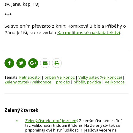
sv. Jana, kap. 18).
***
Se svolením převzato z knih: Komixová Bible a Příběhy o
Pánu Ježíši, které vydalo
Karmelitánské nakladatelství
.
Témata:
Petr apoštol
|
příběh Velikonoc
|
Velký pátek (Velikonoce)
|
Zelený čtvrtek (Velikonoce)
|
pro děti
|
příběh, povídka
|
Velikonoce
Zelený čtvrtek
Zelený čtvrtek - proč je zelený
Zeleným čtvrtkem začíná
tzv. velikonoční triduum (třídení). Na Zelený čtvrtek se
připomínají dvě hlavní události: 1. Ježíšova večeře na