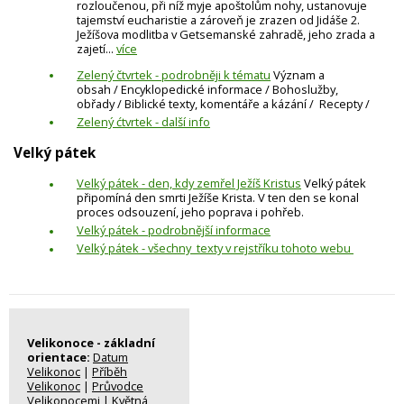
rozloučenou, při níž myje apoštolům nohy, ustanovuje
tajemství eucharistie a zároveň je zrazen od Jidáše 2.
Ježíšova modlitba v Getsemanské zahradě, jeho zrada a
zajetí...
více
Zelený čtvrtek - podrobněji k tématu
Význam a
obsah / Encyklopedické informace / Bohoslužby,
obřady / Biblické texty, komentáře a kázání / Recepty /
Zelený ćtvrtek - další info
Velký pátek
Velký pátek - den, kdy zemřel Ježíš Kristus
Velký pátek
připomíná den smrti Ježíše Krista. V ten den se konal
proces odsouzení, jeho poprava i pohřeb.
Velký pátek - podrobnější informace
Velký pátek - všechny texty v rejstříku tohoto webu
Velikonoce - základní
orientace:
Datum
Velikonoc
|
Příběh
Velikonoc
|
Průvodce
Velikonocemi
|
Květná