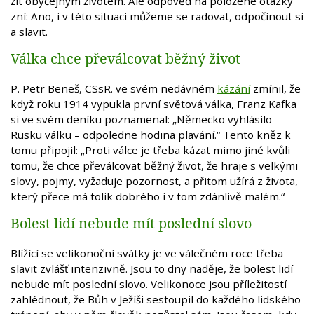
žít obyčejným životem. Ale odpověď na položené otázky
zní: Ano, i v této situaci můžeme se radovat, odpočinout si
a slavit.
Válka chce převálcovat běžný život
P. Petr Beneš, CSsR. ve svém nedávném
kázání
zmínil, že
když roku 1914 vypukla první světová válka, Franz Kafka
si ve svém deníku poznamenal: „Německo vyhlásilo
Rusku válku – odpoledne hodina plavání.“ Tento kněz k
tomu připojil: „Proti válce je třeba kázat mimo jiné kvůli
tomu, že chce převálcovat běžný život, že hraje s velkými
slovy, pojmy, vyžaduje pozornost, a přitom užírá z života,
který přece má tolik dobrého i v tom zdánlivě malém.“
Bolest lidí nebude mít poslední slovo
Blížící se velikonoční svátky je ve válečném roce třeba
slavit zvlášť intenzivně. Jsou to dny naděje, že bolest lidí
nebude mít poslední slovo. Velikonoce jsou příležitostí
zahlédnout, že Bůh v Ježíši sestoupil do každého lidského