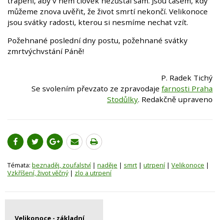
trápení, aby v něm člověk nezůstal sám. Jsou časem, kdy
můžeme znova uvěřit, že život smrtí nekončí. Velikonoce
jsou svátky radosti, kterou si nesmíme nechat vzít.
Požehnané poslední dny postu, požehnané svátky
zmrtvýchvstání Páně!
P. Radek Tichý
​Se svolením převzato ze zpravodaje
farnosti Praha
Stodůlky
. Redakčně upraveno
Témata:
beznaděj, zoufalství
|
naděje
|
smrt
|
utrpení
|
Velikonoce
|
Vzkříšení, život věčný
|
zlo a utrpení
Velikonoce - základní