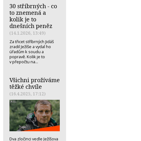
30 stříbrných - co
to znemená a
kolik je to
dnešních peněz
(14.1.2026, 13:49)
Za třicet stříbrných Jidáš
zradil Ježíše a vydal ho
úřadům k soudu a
popravě. Kolik je to
v přepočtu na...
Všichni prožíváme
těžké chvíle
(16.4.2025, 17:12)
Dva zločinci vedle Ježíšova