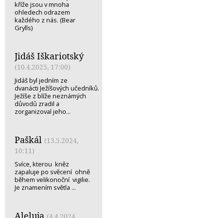
kříže jsou v mnoha
ohledech odrazem
každého z nás. (Bear
Grylls)
Jidáš Iškariotský
(10.4.2025, 17:00)
Jidáš byl jedním ze
dvanácti Ježíšových učedníků.
Ježíše z blíže neznámých
důvodů zradil a
zorganizoval jeho...
Paškál
(13.5.2024,
10:11)
Svíce, kterou kněz
zapaluje po svěcení ohně
během velikonoční vigilie.
Je znamením světla ...
Aleluja
(4.4.2024,