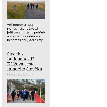
Velikonoce ukazují i
rytmus našeho života!
Ježíšova smrt, jeho pohřeb
a vzkříšení se odehrály
během tří dnů, které i my...
Strach z
budoucnosti?
Křížová cesta
mladého člověka
(1.4.2026, 23:35)