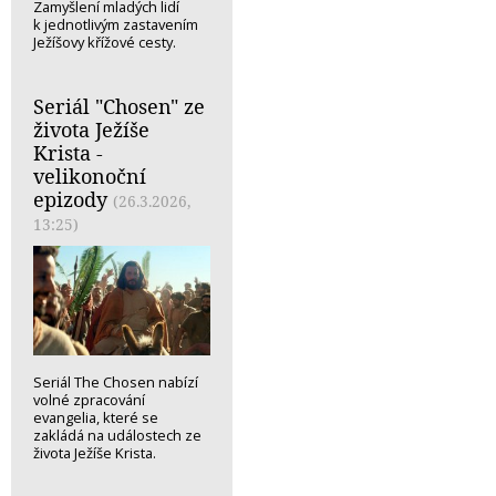
Zamyšlení mladých lidí
k jednotlivým zastavením
Ježíšovy křížové cesty.
Seriál "Chosen" ze
života Ježíše
Krista -
velikonoční
epizody
(26.3.2026,
13:25)
Seriál The Chosen nabízí
volné zpracování
evangelia, které se
zakládá na událostech ze
života Ježíše Krista.