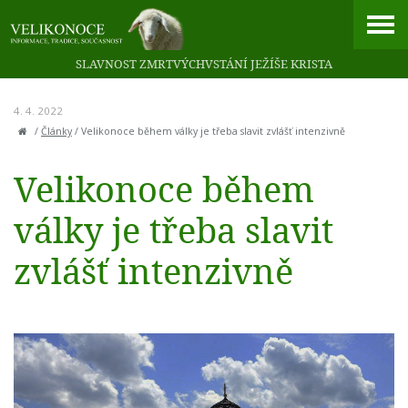
SLAVNOST ZMRTVÝCHVSTÁNÍ JEŽÍŠE KRISTA
4. 4. 2022
/
Články
/
Velikonoce během války je třeba slavit zvlášť intenzivně
Velikonoce během
války je třeba slavit
zvlášť intenzivně