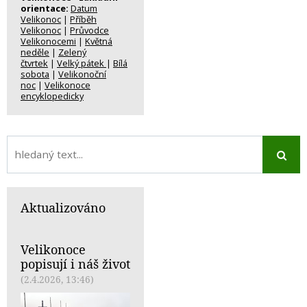
orientace:
Datum
Velikonoc
|
Příběh
Velikonoc
|
Průvodce
Velikonocemi
|
Květná
neděle
|
Zelený
čtvrtek
|
Velký pátek
|
Bílá
sobota
|
Velikonoční
noc
|
Velikonoce
encyklopedicky
Aktualizováno
Velikonoce
popisují i náš život
(2.4.2026, 13:46)