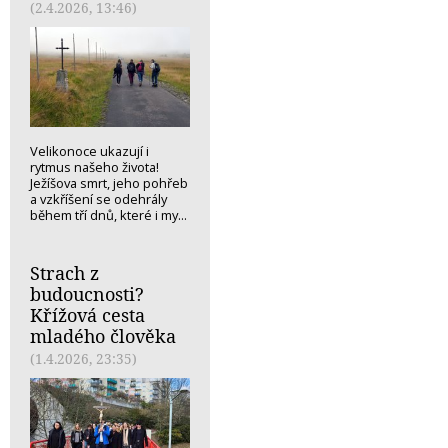
(2.4.2026, 13:46)
Velikonoce ukazují i
rytmus našeho života!
Ježíšova smrt, jeho pohřeb
a vzkříšení se odehrály
během tří dnů, které i my...
Strach z
budoucnosti?
Křížová cesta
mladého člověka
(1.4.2026, 23:35)