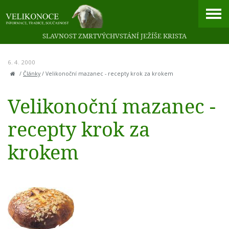
SLAVNOST ZMRTVÝCHVSTÁNÍ JEŽÍŠE KRISTA
6. 4. 2000
/
Články
/
Velikonoční mazanec - recepty krok za krokem
Velikonoční mazanec -
recepty krok za
krokem