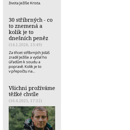
života Ježíše Krista.
30 stříbrných - co
to znemená a
kolik je to
dnešních peněz
(14.1.2026, 13:49)
Za třicet stříbrných Jidáš
zradil Ježíše a vydal ho
úřadům k soudu a
popravě. Kolik je to
v přepočtu na...
Všichni prožíváme
těžké chvíle
(16.4.2025, 17:12)