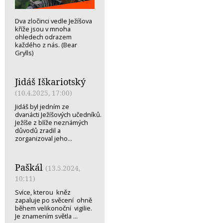
Dva zločinci vedle Ježíšova
kříže jsou v mnoha
ohledech odrazem
každého z nás. (Bear
Grylls)
Jidáš Iškariotský
(10.4.2025, 17:00)
Jidáš byl jedním ze
dvanácti Ježíšových učedníků.
Ježíše z blíže neznámých
důvodů zradil a
zorganizoval jeho...
Paškál
(13.5.2024,
10:11)
Svíce, kterou kněz
zapaluje po svěcení ohně
během velikonoční vigilie.
Je znamením světla ...