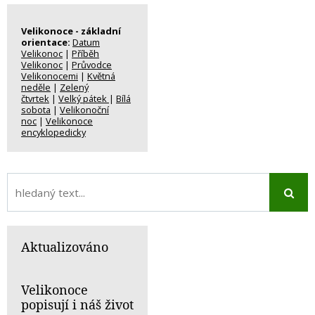
Velikonoce - základní
orientace:
Datum
Velikonoc
|
Příběh
Velikonoc
|
Průvodce
Velikonocemi
|
Květná
neděle
|
Zelený
čtvrtek
|
Velký pátek
|
Bílá
sobota
|
Velikonoční
noc
|
Velikonoce
encyklopedicky
Aktualizováno
Velikonoce
popisují i náš život