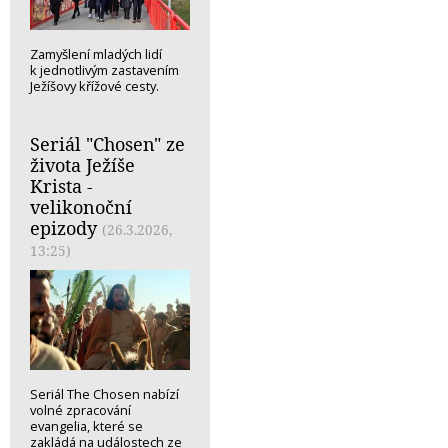
Zamyšlení mladých lidí
k jednotlivým zastavením
Ježíšovy křížové cesty.
Seriál "Chosen" ze
života Ježíše
Krista -
velikonoční
epizody
(26.3.2026,
13:25)
Seriál The Chosen nabízí
volné zpracování
evangelia, které se
zakládá na událostech ze