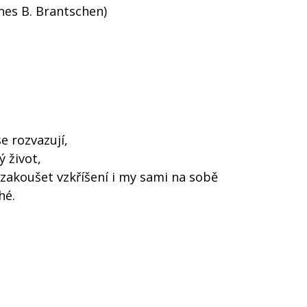
nnes B. Brantschen)
e rozvazují,
 život,
 zakoušet vzkříšení i my sami na sobě
hé.