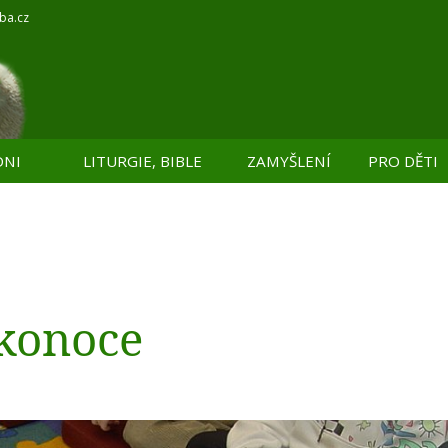
ba.cz
DNI
LITURGIE, BIBLE
ZAMYŠLENÍ
PRO DĚTI
ikonoce