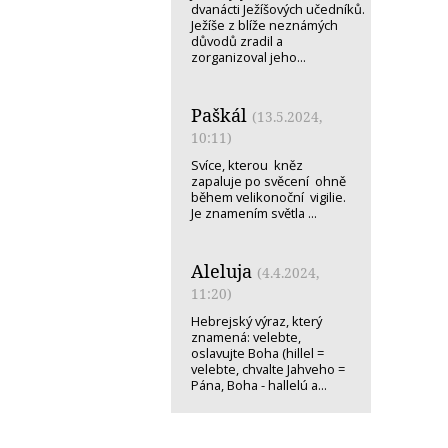
dvanácti Ježíšových učedníků.
Ježíše z blíže neznámých
důvodů zradil a
zorganizoval jeho...
Paškál
(13.5.2024,
10:11)
Svíce, kterou kněz
zapaluje po svěcení ohně
během velikonoční vigilie.
Je znamením světla ...
Aleluja
(4.4.2024,
11:20)
Hebrejský výraz, který
znamená: velebte,
oslavujte Boha (hillel =
velebte, chvalte Jahveho =
Pána, Boha - hallelú a...