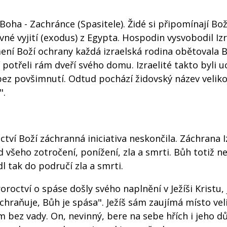
oha - Zachránce (Spasitele). Židé si připomínají Bož
né vyjití (exodus) z Egypta. Hospodin vysvobodil Izr
ní Boží ochrany každá izraelská rodina obětovala 
í potřeli rám dveří svého domu. Izraelité takto byli 
bez povšimnutí. Odtud pochází židovský název velik
".
tví Boží záchranná iniciativa neskončila. Záchrana I
všeho zotročení, ponížení, zla a smrti. Bůh totiž n
dl tak do područí zla a smrti.
octví o spáse došly svého naplnění v Ježíši Kristu,
hraňuje, Bůh je spása". Ježíš sám zaujímá místo vel
bez vady. On, nevinný, bere na sebe hřích i jeho dů