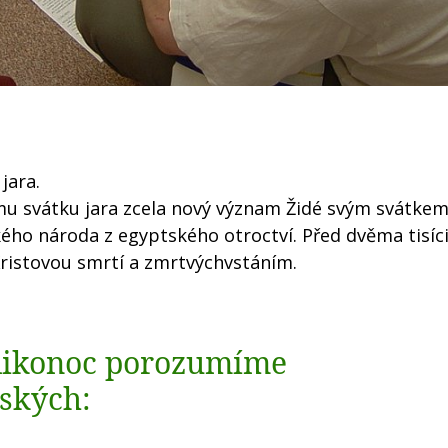
jara.
ému svátku jara zcela nový význam Židé svým svátkem
ého národa z egyptského otroctví. Před dvěma tisíci
ristovou smrtí a zmrtvýchvstáním.
elikonoc porozumíme
vských: