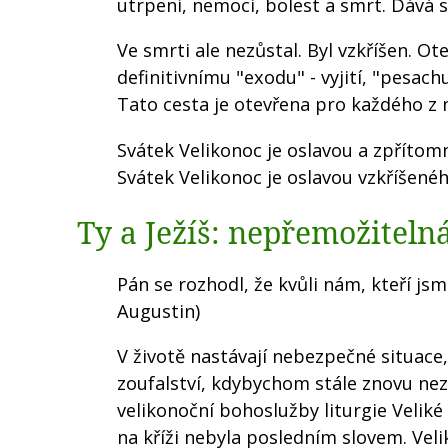
utrpení, nemoci, bolest a smrt. Dává 
Ve smrti ale nezůstal. Byl vzkříšen. Ot
definitivnímu "exodu" - vyjití, "pesach
Tato cesta je otevřena pro každého z n
Svátek Velikonoc je oslavou a zpřítom
Svátek Velikonoc je oslavou vzkříšenéh
Ty a Ježíš: nepřemožiteln
Pán se rozhodl, že kvůli nám, kteří js
Augustin)
V životě nastávají nebezpečné situace
zoufalství, kdybychom stále znovu neza
velikonoční bohoslužby liturgie Veliké 
na kříži nebyla posledním slovem. Vel