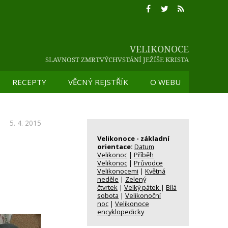
VELIKONOCE
SLAVNOST ZMRTVÝCHVSTÁNÍ JEŽÍŠE KRISTA
RECEPTY
VĚCNÝ REJSTŘÍK
O WEBU
SLAVNOST ZMRTVÝCHVSTÁNÍ JEŽÍŠE KRISTA
5. 4. 2015
Velikonoce - základní
orientace:
Datum
Velikonoc
|
Příběh
Velikonoc
|
Průvodce
Velikonocemi
|
Květná
neděle
|
Zelený
čtvrtek
|
Velký pátek
|
Bílá
sobota
|
Velikonoční
noc
|
Velikonoce
encyklopedicky