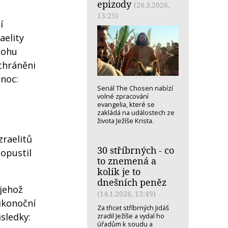
epizody
(26.3.2026,
13:25)
í
aelity
Bohu
uchráněni
onoc:
Seriál The Chosen nabízí
volné zpracování
evangelia, které se
zakládá na událostech ze
života Ježíše Krista.
zraelitů
30 stříbrných - co
eopustil
to znemená a
kolik je to
dnešních peněz
 jehož
(14.1.2026, 13:49)
ikonoční
Za třicet stříbrných Jidáš
sledky:
zradil Ježíše a vydal ho
úřadům k soudu a