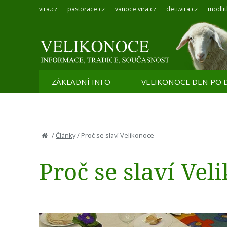
vira.cz
pastorace.cz
vanoce.vira.cz
deti.vira.cz
modlit
ZÁKLADNÍ INFO
VELIKONOCE DEN PO 
/
Články
/
Proč se slaví Velikonoce
Proč se slaví Vel