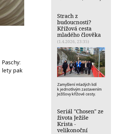
Strach z
budoucnosti?
Křížová cesta
mladého člověka
(1.4.2026, 23:35)
 Paschy:
 lety pak
Zamyšlení mladých lidí
k jednotlivým zastavením
Ježíšovy křížové cesty.
Seriál "Chosen" ze
života Ježíše
Krista -
velikonoční