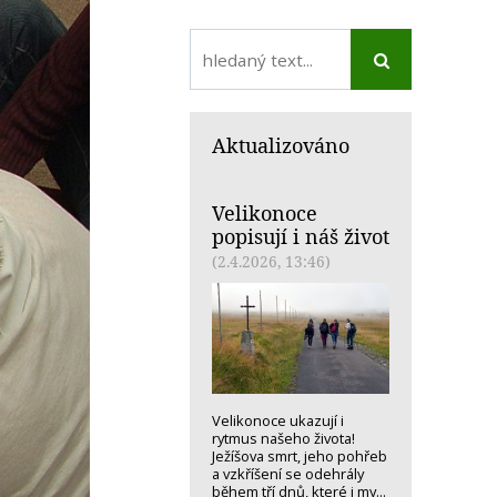
Aktualizováno
Velikonoce
popisují i náš život
(2.4.2026, 13:46)
Velikonoce ukazují i
rytmus našeho života!
Ježíšova smrt, jeho pohřeb
a vzkříšení se odehrály
během tří dnů, které i my...