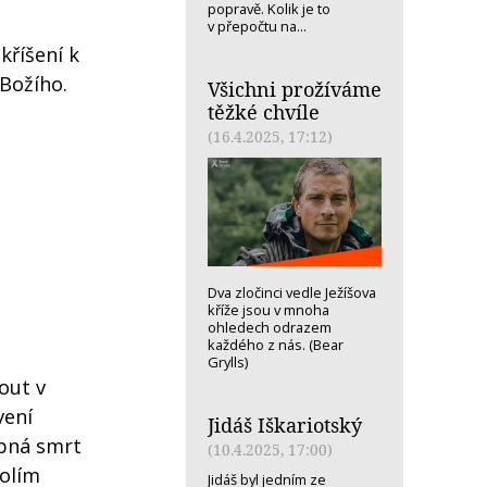
popravě. Kolik je to
v přepočtu na...
kříšení k
 Božího.
Všichni prožíváme
těžké chvíle
(16.4.2025, 17:12)
Dva zločinci vedle Ježíšova
kříže jsou v mnoha
ohledech odrazem
každého z nás. (Bear
Grylls)
out v
vení
Jidáš Iškariotský
tupná smrt
(10.4.2025, 17:00)
dolím
Jidáš byl jedním ze