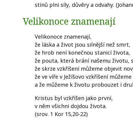
stínů plni síly, důvěry a odvahy. (Joha
Velikonoce znamenají
Velikonoce znamenají,
že láska a život jsou silnější než smrt,
že hrob není konečnou stanicí života,
že pouta, která brání našemu životu, s
že skrze vzkříšení můžeme objevit nový
že ve víře v Ježíšovo vzkříšení můžeme
a že můžeme k životu probouzet i dru
Kristus byl vzkříšen jako první,
v něm všichni dojdou života.
(srov. 1 Kor 15,20-22)