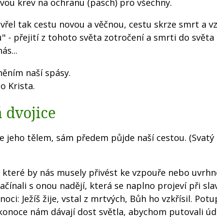
svou krev na ochranu (pasch) pro všechny.
evřel tak cestu novou a věčnou, cestu skrze smrt a vz
u" - přejití z tohoto světa zotročení a smrti do světa
ás...
něním naší spásy.
o Krista.
á dvojice
me jeho tělem, sám předem půjde naší cestou. (Svatý
, které by nás musely přivést ke vzpouře nebo uvrhn
čínali s onou nadějí, která se naplno projeví při sla
noci: Ježíš žije, vstal z mrtvých, Bůh ho vzkřísil. Po
ikonoce nám dávají dost světla, abychom putovali ú