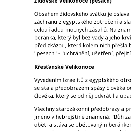
Židovské Velikonoce (pesach)
Obsahem židovského svátku je oslava B
záchranu z egyptského zotročení a slav
celou řadou mocných zásahů. Na zname
beránka, který byl bez vady a jeho krv
před zkázou, která kolem nich přešla 
"pesach" - "uchránění, ušetření, přejití
Křesťanské Velikonoce
Vyvedením Izraelitů z egyptského otroc
se stala předobrazem spásy člověka od 
člověka, který se od něj odvrátil a upa
Všechny starozákonní předobrazy a pror
jméno v hebrejštině znamená: "Bůh zac
oběti a stává se obětovaným beránkem 