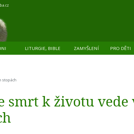
ba.cz
DNI
LITURGIE, BIBLE
ZAMYŠLENÍ
PRO DĚTI
ch stopách
e smrt k životu vede 
ch