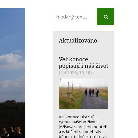
Aktualizováno
Velikonoce
popisují i náš život
(2.4.2026, 13:46)
Velikonoce ukazují i
rytmus našeho života!
Ježíšova smrt, jeho pohřeb
a vzkříšení se odehrály
během tří dnů, které i my...