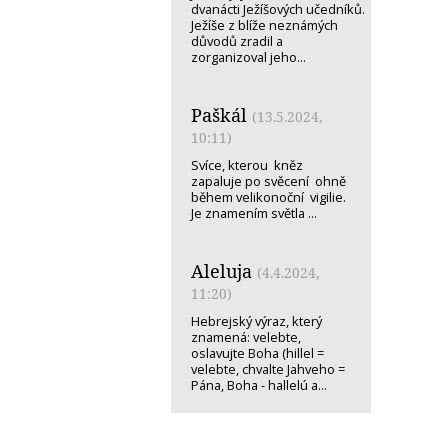
dvanácti Ježíšových učedníků.
Ježíše z blíže neznámých
důvodů zradil a
zorganizoval jeho...
Paškál
(13.5.2024,
10:11)
Svíce, kterou kněz
zapaluje po svěcení ohně
během velikonoční vigilie.
Je znamením světla ...
Aleluja
(4.4.2024,
11:20)
Hebrejský výraz, který
znamená: velebte,
oslavujte Boha (hillel =
velebte, chvalte Jahveho =
Pána, Boha - hallelú a...