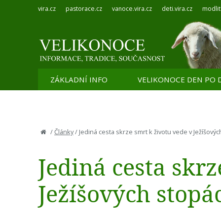
vira.cz
pastorace.cz
vanoce.vira.cz
deti.vira.cz
modlit
ZÁKLADNÍ INFO
VELIKONOCE DEN PO 
/
Články
/
Jediná cesta skrze smrt k životu vede v Ježíšový
Jediná cesta skrz
Ježíšových stopá