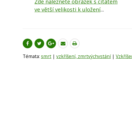
Zde naleznete obrázek s citátem
ve větší velikosti k uložení
...
Témata:
smrt
|
vzkříšení, zmrtvýchvstání
|
Vzkříše