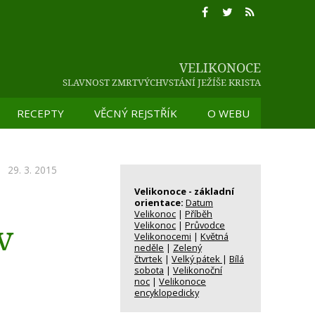
VELIKONOCE
SLAVNOST ZMRTVÝCHVSTÁNÍ JEŽÍŠE KRISTA
RECEPTY
VĚCNÝ REJSTŘÍK
O WEBU
SLAVNOST ZMRTVÝCHVSTÁNÍ JEŽÍŠE KRISTA
29. 3. 2015
Velikonoce - základní
orientace:
Datum
Velikonoc
|
Příběh
v
Velikonoc
|
Průvodce
Velikonocemi
|
Květná
neděle
|
Zelený
čtvrtek
|
Velký pátek
|
Bílá
sobota
|
Velikonoční
noc
|
Velikonoce
encyklopedicky