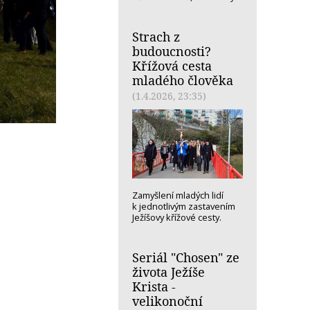
Strach z
budoucnosti?
Křížová cesta
mladého člověka
(1.4.2026, 23:35)
Zamyšlení mladých lidí
k jednotlivým zastavením
Ježíšovy křížové cesty.
Seriál "Chosen" ze
života Ježíše
Krista -
velikonoční