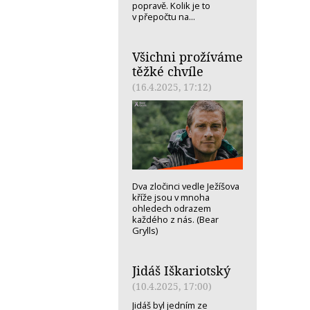
popravě. Kolik je to
v přepočtu na...
Všichni prožíváme
těžké chvíle
(16.4.2025, 17:12)
Dva zločinci vedle Ježíšova
kříže jsou v mnoha
ohledech odrazem
každého z nás. (Bear
Grylls)
Jidáš Iškariotský
(10.4.2025, 17:00)
Jidáš byl jedním ze