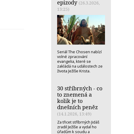
epizody
(26.3.2026,
13:25)
Seriál The Chosen nabízí
volné zpracování
evangelia, které se
zakládá na událostech ze
života Ježíše Krista.
30 stříbrných - co
to znemená a
kolik je to
dnešních peněz
(14.1.2026, 13:49)
Za třicet stříbrných Jidáš
zradil Ježíše a vydal ho
úřadům k soudu a